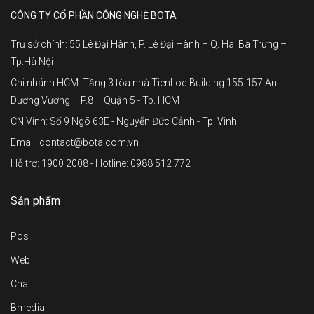
CÔNG TY CỔ PHẦN CÔNG NGHỆ BOTA
Trụ sở chính: 55 Lê Đại Hành, P. Lê Đại Hành – Q. Hai Bà Trưng –
Tp.Hà Nội
Chi nhánh HCM: Tầng 3 tòa nhà TienLoc Building 155-157 An
Dương Vương – P.8 – Quận 5 - Tp. HCM
CN Vinh: Số 9 Ngõ 63E - Nguyễn Đức Cảnh - Tp. Vinh
Email: contact@bota.com.vn
Hỗ trợ: 1900 2008 - Hotline: 0988 512 772
Sản phẩm
Pos
Web
Chat
Bmedia