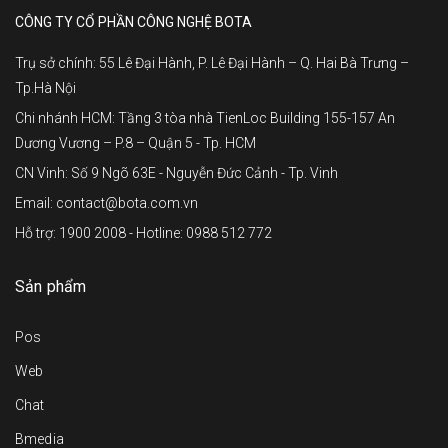
CÔNG TY CỔ PHẦN CÔNG NGHỆ BOTA
Trụ sở chính: 55 Lê Đại Hành, P. Lê Đại Hành – Q. Hai Bà Trưng –
Tp.Hà Nội
Chi nhánh HCM: Tầng 3 tòa nhà TienLoc Building 155-157 An
Dương Vương – P.8 – Quận 5 - Tp. HCM
CN Vinh: Số 9 Ngõ 63E - Nguyễn Đức Cảnh - Tp. Vinh
Email: contact@bota.com.vn
Hỗ trợ: 1900 2008 - Hotline: 0988 512 772
Sản phẩm
Pos
Web
Chat
Bmedia