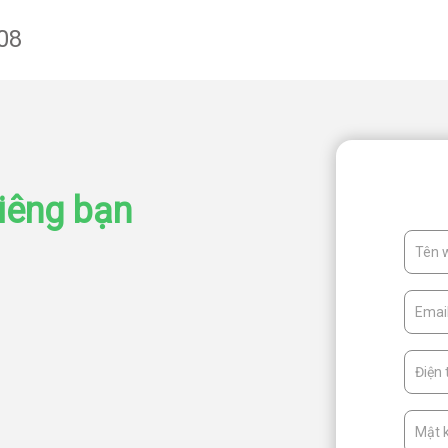
08
iêng bạn