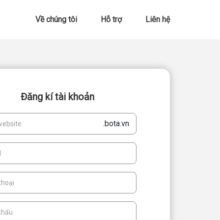
Về chúng tôi
Hỗ trợ
Liên hệ
Đăng kí tài khoản
.bota.vn